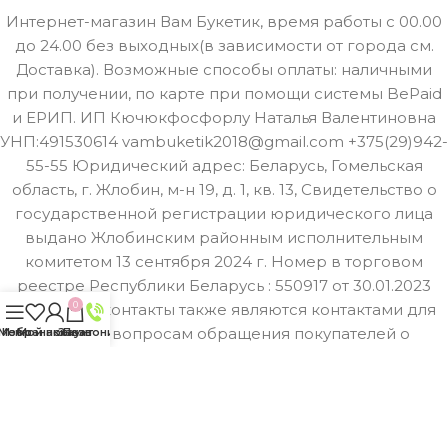
Интернет-магазин Вам Букетик, время работы с 00.00
до 24.00 без выходных(в зависимости от города см.
Доставка). Возможные способы оплаты: наличными
при получении, по карте при помощи системы BePaid
и ЕРИП. ИП Кючюкфосфорлу Наталья Валентиновна
УНП:491530614 vambuketik2018@gmail.com +375(29)942-
55-55 Юридический адрес: Беларусь, Гомельская
область, г. Жлобин, м-н 19, д. 1, кв. 13, Свидетельство о
государственной регистрации юридического лица
выдано Жлобинским районным исполнительным
комитетом 13 сентября 2024 г. Номер в торговом
реестре Республики Беларусь : 550917 от 30.01.2023
0
Указанные контакты также являются контактами для
связи по вопросам обращения покупателей о
Меню
Избранное
Мой аккаунт
Заказ
Позвонить
нарушении их прав. Номер телефона работников
местных исполнительных и распорядительных органов
по месту государственной регистрации ИП
Кючюкфосфорлу Н. В., уполномоченных рассматривать