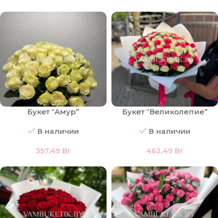
Букет “Амур”
Букет “Великолепие”
В наличии
В наличии
357,49
Br
462,49
Br