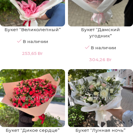
Букет “Великолепный”
Букет “Дамский
угодник”
В наличии
В наличии
253,65
Br
304,26
Br
Букет “Дикое сердце”
Букет “Лунная ночь”