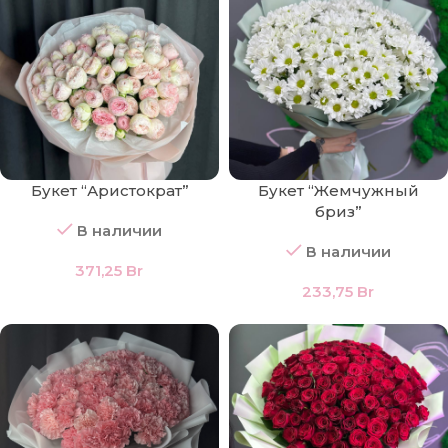
Букет “Аристократ”
Букет “Жемчужный
бриз”
В наличии
В наличии
371,25
Br
233,75
Br