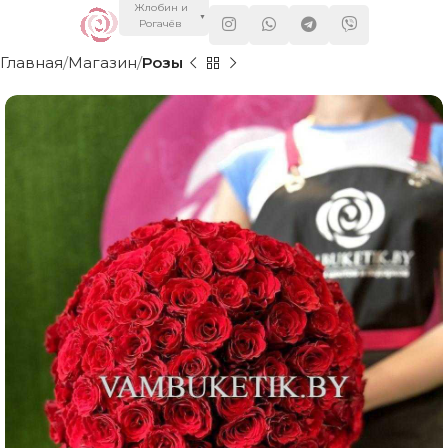
Жлобин и
▼
Рогачёв
Главная
Магазин
Розы