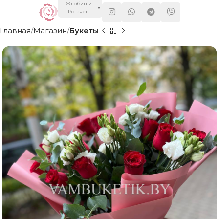
Жлобин и
▼
Рогачёв
Главная
Магазин
Букеты