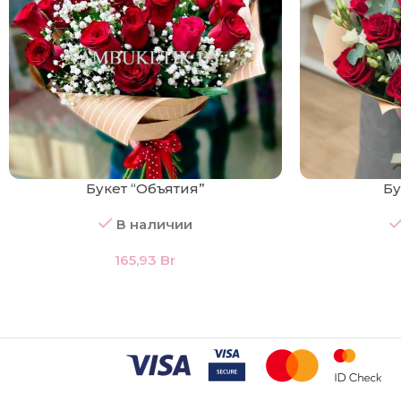
Букет “Объятия”
Бу
В наличии
165,93
Br