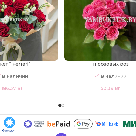
кет ” Ferrari”
11 розовых роз
В наличии
В наличии
186,37
Br
50,39
Br