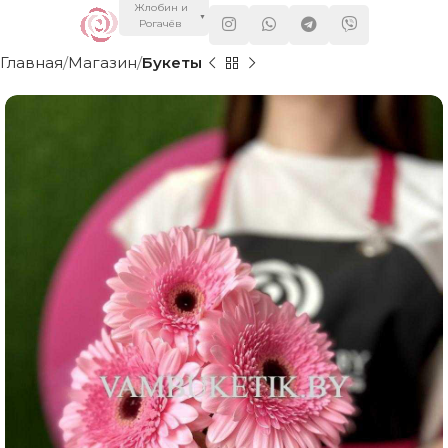
Жлобин и
▼
Рогачёв
Главная
Магазин
Букеты